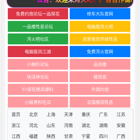
免费约炮论坛一品探花
修车大队官网
一品楼性息论坛
电脑版泄火吧
泻火吧社区
良家楼凤学妹性息
电脑版凤江湖
免费泻火官网
小喇叭论坛
品凤楼
快活林论坛
楼凤宫
51探花楼凤爆料
外围约炮
小姐黑料吃瓜
全国楼凤性息
首页
北京
上海
天津
重庆
广东
江苏
浙江
河北
山东
河南
湖北
湖南
安徽
江西
福建
陕西
甘肃
宁夏
四川
广西