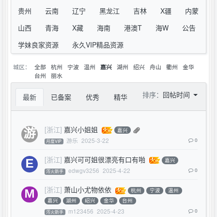
贵州
云南
辽宁
黑龙江
吉林
X疆
内蒙
山西
青海
X藏
海南
港澳T
海W
公告
学妹良家资源
永久VIP精品资源
城区：
全部
杭州
宁波
温州
湖州
绍兴
舟山
衢州
金华
嘉兴
台州
丽水
排序：
回帖时间
最新
已备案
优秀
精华
[浙江]
嘉兴小姐姐
嘉兴
游乐
2025-3-22
0
月度VIP
[浙江]
嘉兴可可姐很漂亮有口有啪
嘉兴
edwgv3256
2025-4-22
0
泻火新手
[浙江]
萧山小尤物依依
杭州
宁波
温州
嘉兴
湖州
绍兴
金华
台州
m123456
2025-4-23
0
泻火新手