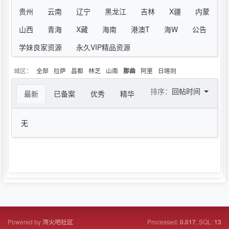
贵州
云南
辽宁
黑龙江
吉林
X疆
内蒙
山西
青海
X藏
海南
港澳T
海W
公告
学妹良家资源
永久VIP精品资源
城区：
全部
拉萨
昌都
林芝
山南
阿里
日喀则
那曲
排序：
回帖时间
最新
已备案
优秀
精华
无
Powered by
Processed:
, SQL:
泻火吧社区
0.017
13