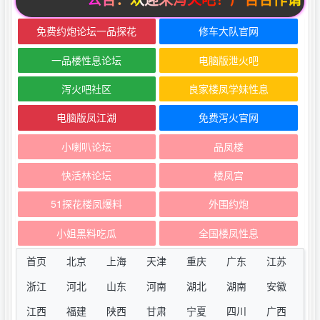
免费约炮论坛一品探花
修车大队官网
一品楼性息论坛
电脑版泄火吧
泻火吧社区
良家楼凤学妹性息
电脑版凤江湖
免费泻火官网
小喇叭论坛
品凤楼
快活林论坛
楼凤宫
51探花楼凤爆料
外围约炮
小姐黑料吃瓜
全国楼凤性息
首页
北京
上海
天津
重庆
广东
江苏
浙江
河北
山东
河南
湖北
湖南
安徽
江西
福建
陕西
甘肃
宁夏
四川
广西