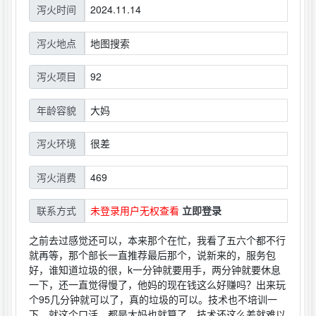
2024.11.14
泻火时间
地图搜索
泻火地点
92
泻火项目
大妈
年龄容貌
很差
泻火环境
469
泻火消费
未登录用户无权查看
立即登录
联系方式
之前去过感觉还可以，本来那个在忙，我看了五六个都不行
就再等，那个部长一直推荐最后那个，说新来的，服务包
好，谁知道垃圾的很，k一分钟就要用手，两分钟就要休息
一下，还一直觉得慢了，他妈的现在钱这么好赚吗？出来玩
个95几分钟就可以了，真的垃圾的可以。技术也不培训一
下，就这个口活，都是大妈也就算了，技术还这么差就难以