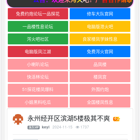
免费约炮论坛一品探花
修车大队官网
一品楼性息论坛
电脑版泄火吧
泻火吧社区
良家楼凤学妹性息
电脑版凤江湖
免费泻火官网
小喇叭论坛
品凤楼
快活林论坛
楼凤宫
51探花楼凤爆料
外围约炮
小姐黑料吃瓜
全国楼凤性息
永州经开区滨湖5楼极其不爽
2024-11-15
1737
keyi
永久VIP