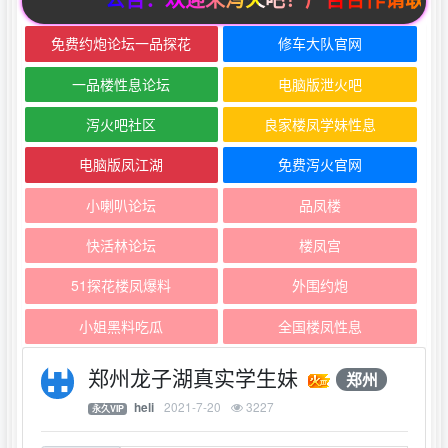
免费约炮论坛一品探花
修车大队官网
一品楼性息论坛
电脑版泄火吧
泻火吧社区
良家楼凤学妹性息
电脑版凤江湖
免费泻火官网
小喇叭论坛
品凤楼
快活林论坛
楼凤宫
51探花楼凤爆料
外围约炮
小姐黑料吃瓜
全国楼凤性息
郑州龙子湖真实学生妹
郑州
2021-7-20
3227
heli
永久VIP