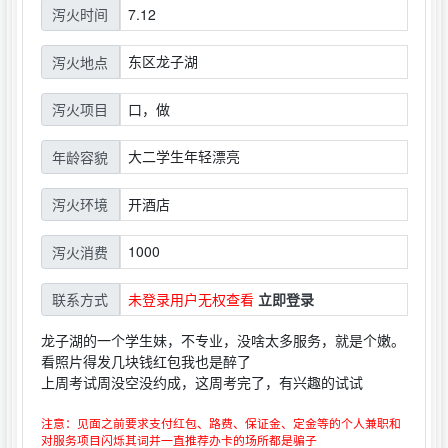
7.12
泻火时间
东区龙子湖
泻火地点
口，做
泻火项目
大二学生年轻漂亮
年龄容貌
开酒店
泻火环境
1000
泻火消费
未登录用户无权查看
立即登录
联系方式
龙子湖的一个学生妹，不专业，没啥太多服务，就是个嫩。
看照片得发几块钱红包我也是醉了
上周考试周没空没约成，这周考完了，有兴趣的试试
注意：见面之前要求支付红包、路费、保证金、定金等的个人兼职和
对服务项目闪烁其词并一直推荐办卡的场所都是骗子