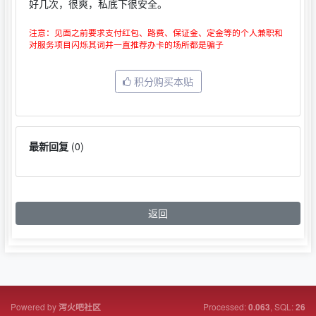
好几次，很爽，私底下很安全。
注意：见面之前要求支付红包、路费、保证金、定金等的个人兼职和
对服务项目闪烁其词并一直推荐办卡的场所都是骗子
积分购买本贴
最新回复
(
0
)
返回
Powered by
Processed:
, SQL:
泻火吧社区
0.063
26