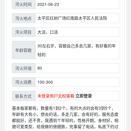
2021-06-23
泻火时间
太平区红树广场红南路太平区人民法院
泻火地点
大活，口活
泻火项目
30左右岁，容貌自己多去几家，有好看的年
年龄容貌
轻的
80
泻火环境
100-300
泻火消费
未登录用户无权查看
立即登录
联系方式
基本每家都有，数量有1到2个，有的大点的会有3到5个，
年龄有大有小，想去的话，多走几家，会有好的，服务态度
都挺好，还不贵，我遇到个年轻的，性格开朗，身材好，相
貌可爱类型，给我做的很细致，完事留了电话，私底下约过