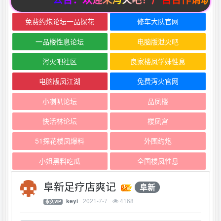
免费约炮论坛一品探花
修车大队官网
一品楼性息论坛
电脑版泄火吧
泻火吧社区
良家楼凤学妹性息
电脑版凤江湖
免费泻火官网
小喇叭论坛
品凤楼
快活林论坛
楼凤宫
51探花楼凤爆料
外围约炮
小姐黑料吃瓜
全国楼凤性息
阜新足疗店爽记
阜新
2021-7-7
4168
keyi
永久VIP