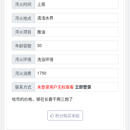
上周
泻火时间
清浅水界
泻火地点
推油
泻火项目
30
年龄容貌
洗浴环境
泻火环境
1750
泻火消费
未登录用户无权查看
立即登录
联系方式
哈市的价格，够在长春干两三炮了
积分购买本贴