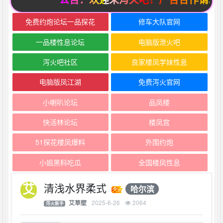
免费约炮论坛一品探花
修车大队官网
一品楼性息论坛
电脑版泄火吧
泻火吧社区
良家楼凤学妹性息
电脑版凤江湖
免费泻火官网
小喇叭论坛
品凤楼
快活林论坛
楼凤宫
51探花楼凤爆料
外围约炮
小姐黑料吃瓜
全国楼凤性息
清浅水界柔式
哈尔滨
2025-6-26
2064
艾草壁
泻火新手