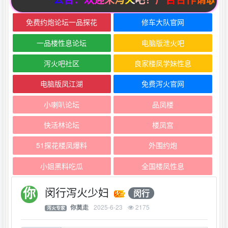
免费约炮论坛一品探花
修车大队官网
一品楼性息论坛
电脑版泄火吧
泻火吧社区
良家楼凤学妹性息
电脑版凤江湖
免费泻火官网
小喇叭论坛
品凤楼
快活林论坛
楼凤宫
51探花楼凤爆料
外围约炮
小姐黑料吃瓜
全国楼凤性息
闵行泻火少妇
闵行
2025-6-23
2175
你莫走
泻火专家